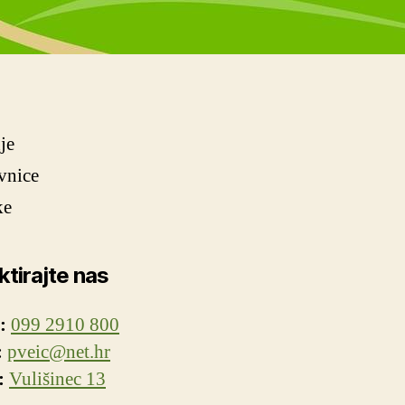
je
vnice
ke
tirajte nas
:
099 2910 800
:
pveic@net.hr
:
Vulišinec 13