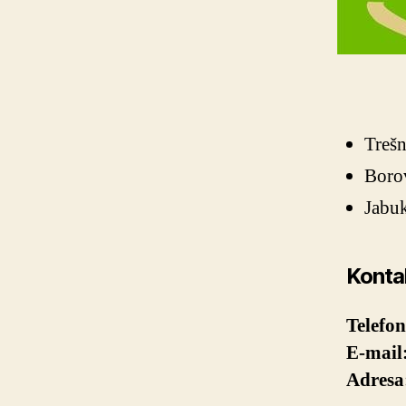
Trešn
Boro
Jabu
Kontak
Telefon
E-mail
Adresa