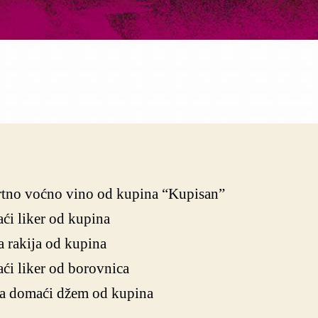
rtno voćno vino od kupina “Kupisan”
i liker od kupina
 rakija od kupina
i liker od borovnica
ra domaći džem od kupina