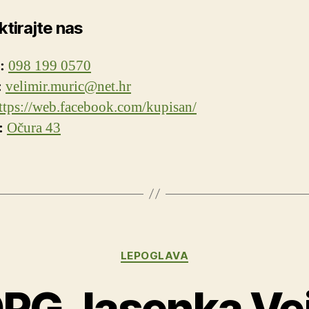
tirajte nas
:
098 199 0570
:
velimir.muric@net.hr
ttps://web.facebook.com/kupisan/
:
Očura 43
Kategorije
LEPOGLAVA
PG Jasenka Ve