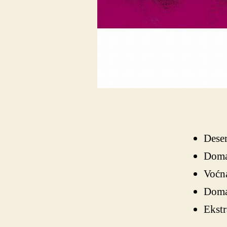
Dese
Domać
Voćna
Domać
Ekst