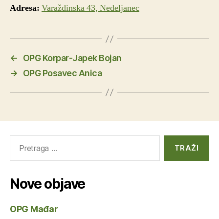
Adresa:
Varaždinska 43, Nedeljanec
←
OPG Korpar-Japek Bojan
→
OPG Posavec Anica
Pretraga
za:
Nove objave
OPG Mađar