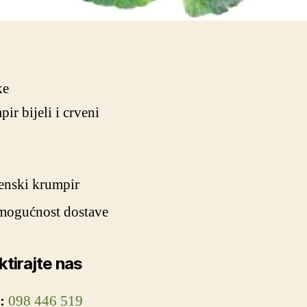
ke
ir bijeli i crveni
enski krumpir
mogućnost dostave
tirajte nas
:
098 446 519