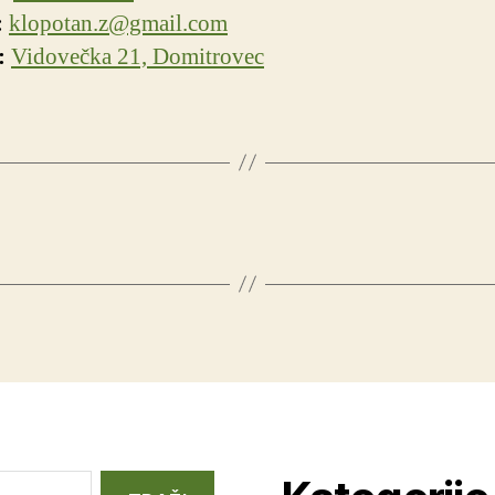
:
klopotan.z@gmail.com
:
Vidovečka 21, Domitrovec