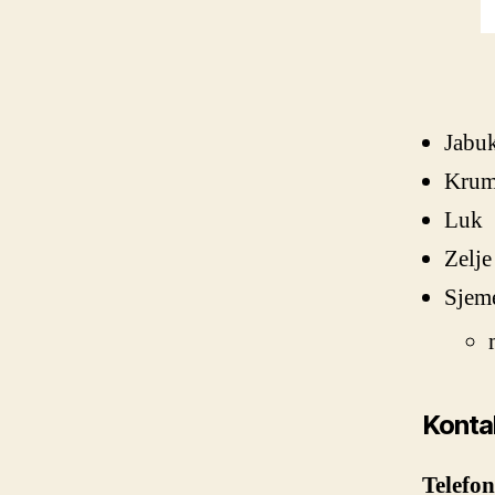
Jabu
Krump
Luk
Zelje
Sjem
Kontak
Telefon