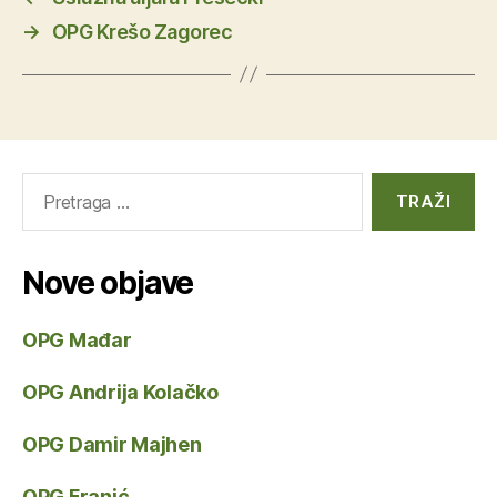
→
OPG Krešo Zagorec
Pretraga
za:
Nove objave
OPG Mađar
OPG Andrija Kolačko
OPG Damir Majhen
OPG Franić